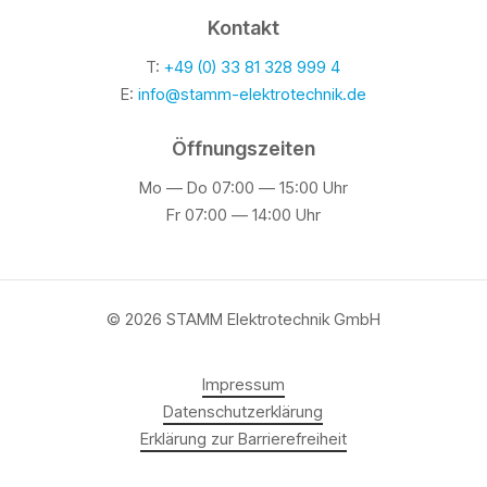
Umsatzsteuer-ID.Nr.: DE338332626
Kon­takt
Inhalt­lich Ver­ant­wort­li­cher gemäß § 55 Abs. 2 RStV
T:
+49 (0) 33 81 328 999 4
Sebas­ti­an Stamm
E:
info@stamm-elektrotechnik.de
Umset­zung Web­sei­te
Öff­nungs­zei­ten
Bue­ro Kun­kel . Mar­ken- und Kom­mu­ni­ka­ti­ons­de­sign
Mo — Do 07:00 — 15:00 Uhr
Haf­tung für Inhal­te
Fr 07:00 — 14:00 Uhr
Als Diens­te­an­bie­ter sind wir gemäß § 7 Abs.1 TMG für
eige­ne Inhal­te auf die­sen Sei­ten nach den all­ge­mei­nen
Geset­zen ver­ant­wort­lich. Nach §§ 8 bis 10 TMG sind wir
©
2026
STAMM Elek­tro­tech­nik GmbH
als Diens­te­an­bie­ter jedoch nicht ver­pflich­tet, über­mit­tel­
te oder gespei­cher­te frem­de Infor­ma­tio­nen zu über­wa­
chen oder nach Umstän­den zu for­schen, die auf eine
Impres­sum
rechts­wid­ri­ge Tätig­keit hin­wei­sen.
Daten­schutz­er­klä­rung
Erklä­rung zur Bar­rie­re­frei­heit
Ver­pflich­tun­gen zur Ent­fer­nung oder Sper­rung der Nut­
zung von Infor­ma­tio­nen nach den all­ge­mei­nen Geset­zen