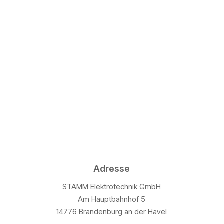
STAMM Elek­tro­tech­nik GmbH
Am Haupt­bahn­hof 5
14776 Bran­den­burg an der Havel
Tel.:
0 33 81 – 328 999 4
Email:
info@stamm-elektrotechnik.de
Amts­ge­richt Pots­dam
Adres­se
Amts­ge­richt­num­mer : 34717P
STAMM Elek­tro­tech­nik GmbH
Geschäfts­füh­rer: Sebas­ti­an Stamm
Am Haupt­bahn­hof 5
14776 Bran­den­burg an der Havel
Hand­werks­kam­mer Pots­dam